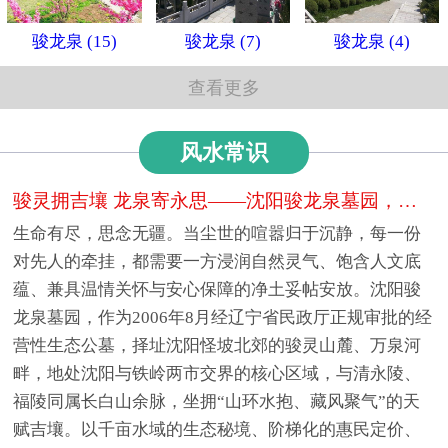
骏龙泉 (15)
骏龙泉 (7)
骏龙泉 (4)
查看更多
风水常识
骏灵拥吉壤 龙泉寄永思——沈阳骏龙泉墓园，山水间的生态人文安息福地
生命有尽，思念无疆。当尘世的喧嚣归于沉静，每一份
对先人的牵挂，都需要一方浸润自然灵气、饱含人文底
蕴、兼具温情关怀与安心保障的净土妥帖安放。沈阳骏
龙泉墓园，作为2006年8月经辽宁省民政厅正规审批的经
营性生态公墓，择址沈阳怪坡北郊的骏灵山麓、万泉河
畔，地处沈阳与铁岭两市交界的核心区域，与清永陵、
福陵同属长白山余脉，坐拥“山环水抱、藏风聚气”的天
赋吉壤。以千亩水域的生态秘境、阶梯化的惠民定价、