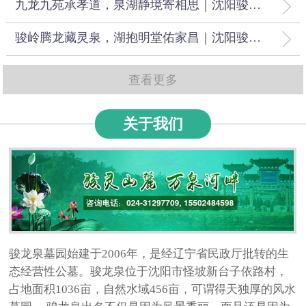
九龙九苑承孝道，泉湖静境寄相思｜沈阳骏龙泉墓园双城互通惠民型生态人文纪念陵园
骏岭腾龙藏灵泉，湖抱明堂佑家昌｜沈阳骏龙泉墓园正统龙脉风水安息福地
查看更多
关于我们
骏龙泉墓园始建于2006年，是经辽宁省民政厅批转的生
态经营性公墓。骏龙泉位于沈阳市怪坡新台子依路村，
占地面积1036亩，自然水域456亩，可谓得天独厚的风水