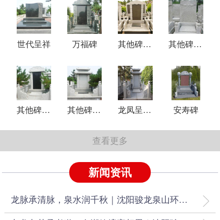
世代呈祥
万福碑
其他碑型4
其他碑型3
其他碑型2
其他碑型1
龙凤呈祥碑
安寿碑
查看更多
新闻资讯
龙脉承清脉，泉水润千秋｜沈阳骏龙泉山环水抱传世吉壤陵园