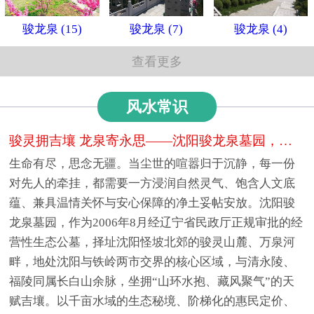
骏龙泉 (15)
骏龙泉 (7)
骏龙泉 (4)
查看更多
风水常识
骏灵拥吉壤 龙泉寄永思——沈阳骏龙泉墓园，山水间的生态人文安息福地
生命有尽，思念无疆。当尘世的喧嚣归于沉静，每一份
对先人的牵挂，都需要一方浸润自然灵气、饱含人文底
蕴、兼具温情关怀与安心保障的净土妥帖安放。沈阳骏
龙泉墓园，作为2006年8月经辽宁省民政厅正规审批的经
营性生态公墓，择址沈阳怪坡北郊的骏灵山麓、万泉河
畔，地处沈阳与铁岭两市交界的核心区域，与清永陵、
福陵同属长白山余脉，坐拥“山环水抱、藏风聚气”的天
赋吉壤。以千亩水域的生态秘境、阶梯化的惠民定价、