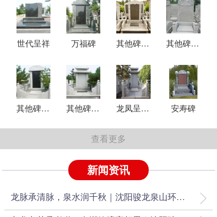
世代呈祥
万福碑
其他碑型4
其他碑型3
其他碑型2
其他碑型1
龙凤呈祥碑
安寿碑
查看更多
新闻资讯
龙脉承清脉，泉水润千秋｜沈阳骏龙泉山环水抱传世吉壤陵园