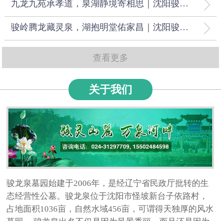
九龙九苑承孝道，泉湖静境寄相思｜沈阳骏龙泉墓园双城互通惠民型生态人文纪念陵园
骏岭腾龙藏灵泉，湖抱明堂佑家昌｜沈阳骏龙泉墓园正统龙脉风水安息福地
查看更多
关于我们
骏龙泉墓园始建于2006年，是经辽宁省民政厅批转的生
态经营性公墓。骏龙泉位于沈阳市怪坡新台子依路村，
占地面积1036亩，自然水域456亩，可谓得天独厚的风水